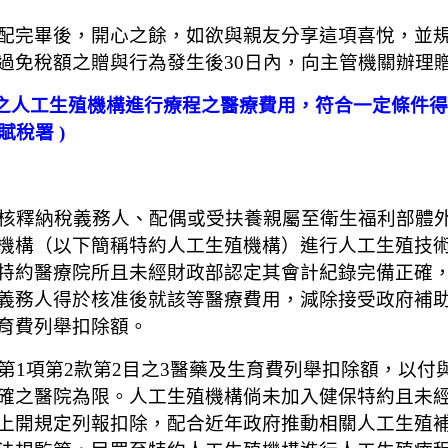
配完畢後，開心之餘，如欲與親友分享這項喜悅，並
過免稅額之贈與行為發生後30日內，向主管機關辦理
約之人工生殖機構進行療程之醫療費用，符合一定條件
賦稅署 )
，核釋納稅義務人、配偶或受扶養親屬至衛生福利部體
機構（以下簡稱特約人工生殖機構）進行人工生殖技
特約醫療院所且未經財政部認定其會計紀錄完備正確
義務人得於核准後就該等醫療費用，減除接受政府補
育費列舉扣除額。
第1項第2款第2目之3醫藥及生育費列舉扣除額，以
確之醫院為限。人工生殖機構倘未加入健保特約且未
上開規定列報扣除，配合近年政府推動相關人工生殖