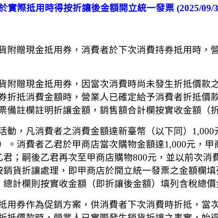
實際抵用時得按折讓後金額開立統一發票 (2025/09/
貨附贈現金抵用券，消費者於下次消費持券抵用時，
貨附贈現金抵用券，因當次消費時尚未發生折抵價款
券折抵消費金額時，營業人已確定給予消費者折抵價
票備註欄註明折讓金額，銷售額合計欄按實收金額（
動，凡消費者之消費金額達新臺幣（以下同）1,000
。消費者乙君於甲商店當次購物金額達1,000元，甲商
乙君；嗣後乙君再次至甲商店購物800元，並以前次消
按銷貨折讓處理，即甲商店於開立統一發票之金額欄填
，總計欄則按實收金額（即折讓後金額）填列含稅總價金
抵用券作為促銷方案，供消費者下次消費時折抵，當
折抵價款時，營業人已實際發生銷貨折讓之事實，始