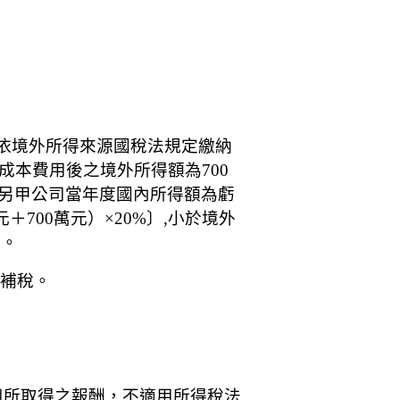
列報依境外所得來源國稅法規定繳納
成本費用後之境外所得額為700
%）;另甲公司當年度國內所得額為虧
＋700萬元）×20%〕,小於境外
元。
整補稅。
用所取得之報酬，不適用所得稅法