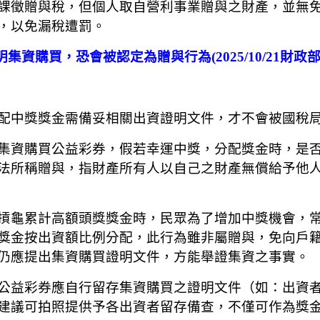
課徵贈與稅，但個人取自營利事業贈與之財產，並無
，以免漏稅遭罰。
集資購買，恐會被認定為贈與行為(2025/10/21財政
配中獎獎金需備妥相關出資證明文件，才不會被國稅
集資購買公益彩券，假若幸運中獎，分配獎金時，是
法所稱贈與，指財產所有人以自己之財產無償給予他
摃龜累計高額頭獎獎金時，民眾為了增加中獎機會，
獎金按出資額比例分配，此行為雖非屬贈與，免向戶
仍應提出集資購買證明文件，方能舉證集資之事實。
公益彩券應自行留存集資購買之證明文件（如：出資
建議可拍照提供予各出資者留存備查，不僅可作為獎