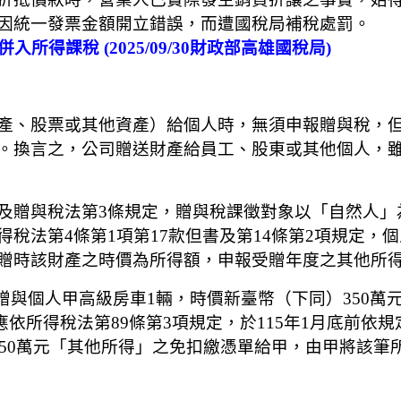
因統一發票金額開立錯誤，而遭國稅局補稅處罰。
所得課稅 (2025/09/30財政部高雄國稅局)
產、股票或其他資產）給個人時，無須申報贈與稅，
。換言之，公司贈送財產給員工、股東或其他個人，
及贈與稅法第3條規定，贈與稅課徵對象以「自然人」
稅法第4條第1項第17款但書及第14條第2項規定，
贈時該財產之時價為所得額，申報受贈年度之其他所
月贈與個人甲高級房車1輛，時價新臺幣（下同）350
依所得稅法第89條第3項規定，於115年1月底前依
350萬元「其他所得」之免扣繳憑單給甲，由甲將該筆