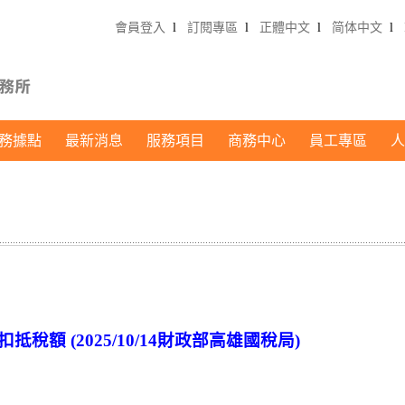
會員登入
l
訂閱專區
l
正體中文
l
简体中文
l
務據點
最新消息
服務項目
商務中心
員工專區
人
稅額 (2025/10/14財政部高雄國稅局)