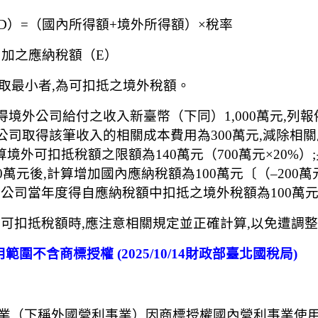
D）=（國內所得額+境外所得額）×稅率
增加之應納稅額（E）
取最小者,為可扣抵之境外稅額。
取得境外公司給付之收入新臺幣（下同）1,000萬元,
甲公司取得該筆收入的相關成本費用為300萬元,減除相關
,計算境外可扣抵稅額之限額為140萬元（700萬元×20
0萬元後,計算增加國內應納稅額為100萬元〔（–200萬元
公司當年度得自應納稅額中扣抵之境外稅額為100萬
外可扣抵稅額時,應注意相關規定並正確計算,以免遭調
範圍不含商標授權 (2025/10/14財政部臺北國稅局)
業（下稱外國營利事業）因商標授權國內營利事業使