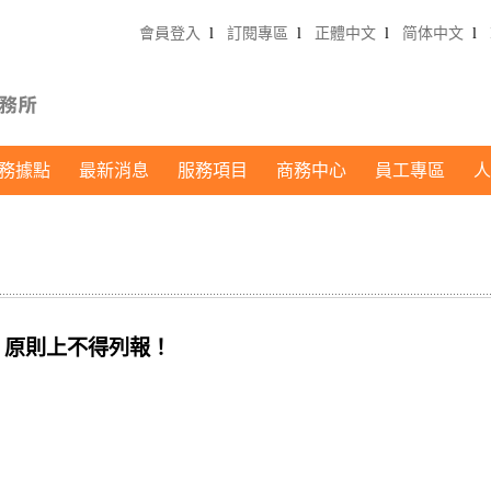
會員登入
l
訂閱專區
l
正體中文
l
简体中文
l
務據點
最新消息
服務項目
商務中心
員工專區
人
，原則上不得列報！