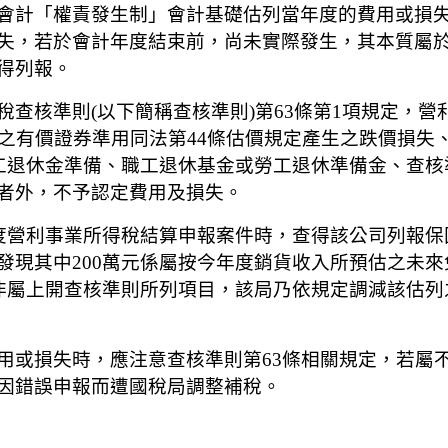
會計「權責發生制」會計基礎估列當年度的費用或損
失，若於會計年度結束前，尚未實際發生，其本質屬
得列報。
稅查核準則(以下簡稱查核準則)第63條第1項規定，
之有價證券準用同法第44條估價規定產生之跌價損失
職工退休金準備、職工退休基金或勞工退休準備金、查核
者外，不予認定費用及損失。
度營利事業所得稅結算申報案件時，查得該公司列報保固
發現其中200萬元係屬按今年度銷貨收入所預估之未
非屬上開查核準則所列項目，該局乃依規定調減該估列
用或損失時，應注意查核準則第63條相關規定，若屬
因錯誤申報而遭國稅局調整補稅。