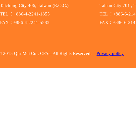
Taichung City 406, Taiwan (R.O.C.)
Tainan City 701 , 
TEL ：+886-4-2241-1855
TEL ：+886-6-214
FAX：+886-4-2241-5583
FAX：+886-6-214
© 2015 Qin-Mei Co., CPAs. All Rights Reserved.
Privacy policy