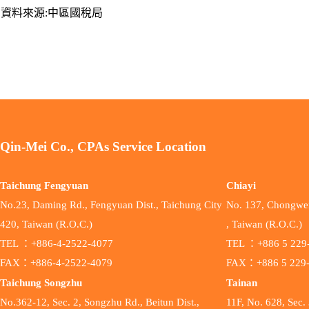
資料來源:中區國稅局
Qin-Mei Co., CPAs Service Location
Taichung Fengyuan
Chiayi
No.23, Daming Rd., Fengyuan Dist., Taichung City
No. 137, Chongwen 
420, Taiwan (R.O.C.)
, Taiwan (R.O.C.)
TEL ：+886-4-2522-4077
TEL ：+886 5 229
FAX：+886-4-2522-4079
FAX：+886 5 229
Taichung Songzhu
Tainan
No.362-12, Sec. 2, Songzhu Rd., Beitun Dist.,
11F, No. 628, Sec. 