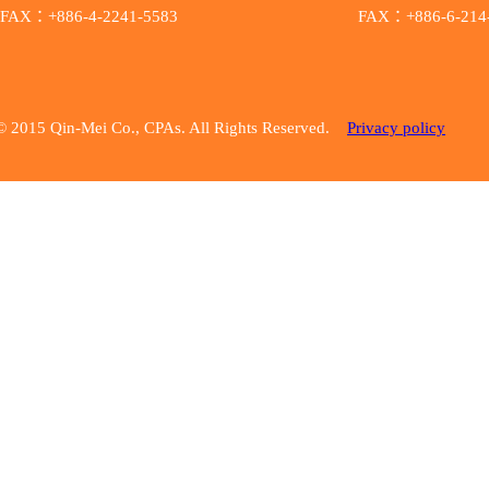
FAX：+886-4-2241-5583
FAX：+886-6-214
© 2015 Qin-Mei Co., CPAs. All Rights Reserved.
Privacy policy