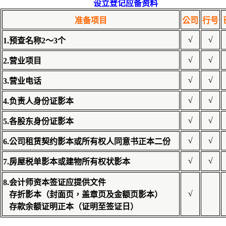
设立登记应备资料
准备项目
公司
行号
√
√
1.预查名称2〜3个
√
√
2.营业项目
√
√
3.营业电话
√
√
4.负责人身份证影本
√
√
5.各股东身份证影本
√
√
6.公司租赁契约影本或所有权人同意书正本二份
√
√
7.房屋税单影本或建物所有权状影本
8.会计师资本签证应提供文件
√
存折影本（封面页，盖章页及金额页影本）
存款余额证明正本（证明至签证日）