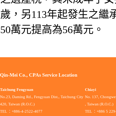
歲，另113年起發生之
50萬元提高為56萬元。
Qin-Mei Co., CPAs Service Location
Taichung Fengyuan
Chiayi
No.23, Daming Rd., Fengyuan Dist., Taichung City
No. 137, Chongwen 
420, Taiwan (R.O.C.)
, Taiwan (R.O.C.)
TEL ：+886-4-2522-4077
TEL ：+886 5 229