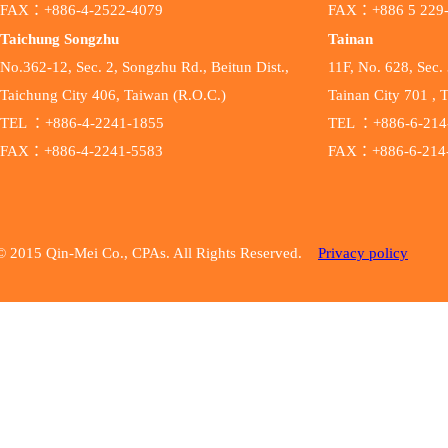
FAX：+886-4-2522-4079
FAX：+886 5 229
Taichung Songzhu
Tainan
No.362-12, Sec. 2, Songzhu Rd., Beitun Dist.,
11F, No. 628, Sec. 
Taichung City 406, Taiwan (R.O.C.)
Tainan City 701 , 
TEL ：+886-4-2241-1855
TEL ：+886-6-214
FAX：+886-4-2241-5583
FAX：+886-6-214
© 2015 Qin-Mei Co., CPAs. All Rights Reserved.
Privacy policy