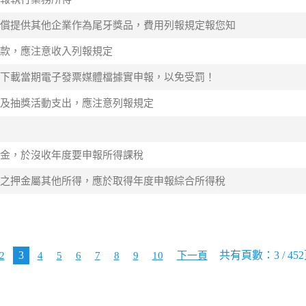
之商品無償提供其他企業作為尾牙獎品，費用列報規定報您知
項補助款，應注意收入列報規定
業人，應下載當期電子發票媒體檔據實申報，以免受罰！
牙餐會及抽獎活動支出，應注意列報規定
收之定金，於沒收年度要申報所得課稅
租而沒收之押金屬其他所得，應於取得年度申報綜合所得稅
3
共有頁數：3 / 45
2
4
5
6
7
8
9
10
下一頁