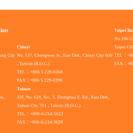
tion
Taipei Ba
No.196-12
Chiayi
Taipei Ci
ung City
No. 137, Chongwen St., East Dist., Chiayi City 600
TEL ：+88
, Taiwan (R.O.C.)
FAX：+88
TEL ：+886 5 229-0268
FAX：+886 5 229-0298
Tainan
t.,
11F, No. 628, Sec. 3, Zhonghua E. Rd., East Dist.,
Tainan City 701 , Taiwan (R.O.C.)
TEL ：+886-6-214-5622
FAX：+886-6-214-3629