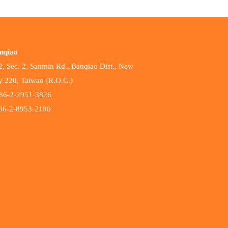
nqiao
, Sec. 2, Sanmin Rd., Banqiao Dist., New
ty 220, Taiwan (R.O.C.)
6-2-2951-3826
6-2-8953-2180