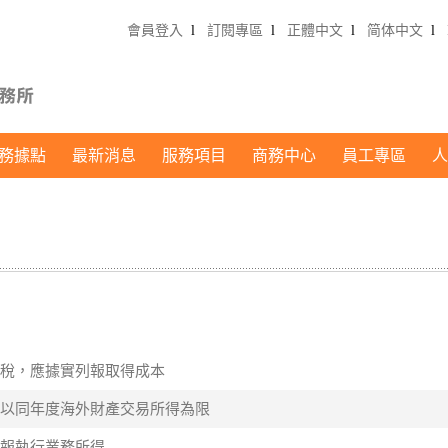
會員登入
l
訂閱專區
l
正體中文
l
简体中文
l
務據點
最新消息
服務項目
商務中心
員工專區
人
易所得稅，應據實列報取得成本
失扣除以同年度海外財產交易所得為限
實申報執行業務所得