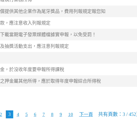
之商品無償提供其他企業作為尾牙獎品，費用列報規定報您知
項補助款，應注意收入列報規定
業人，應下載當期電子發票媒體檔據實申報，以免受罰！
牙餐會及抽獎活動支出，應注意列報規定
收之定金，於沒收年度要申報所得課稅
租而沒收之押金屬其他所得，應於取得年度申報綜合所得稅
3
共有頁數：3 / 45
2
4
5
6
7
8
9
10
下一頁