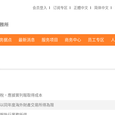
会员登入
l
订阅专区
l
正體中文
l
简体中文
l
务据点
最新消息
服务项目
商务中心
员工专区
人
易所得稅，應據實列報取得成本
失扣除以同年度海外財產交易所得為限
實申報執行業務所得